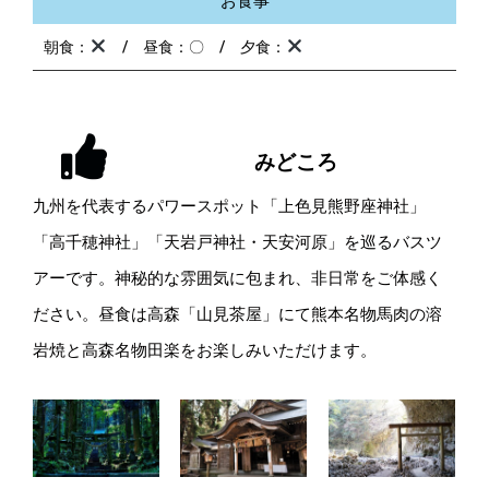
お食事
朝食：
/ 昼食：〇 / 夕食：
みどころ
九州を代表するパワースポット「上色見熊野座神社」
「高千穂神社」「天岩戸神社・天安河原」を巡るバスツ
アーです。神秘的な雰囲気に包まれ、非日常をご体感く
ださい。昼食は高森「山見茶屋」にて熊本名物馬肉の溶
岩焼と高森名物田楽をお楽しみいただけます。