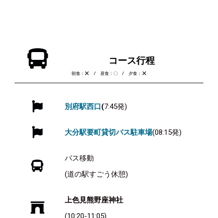
コース行程
朝食：
/ 昼食：〇 / 夕食：
別府駅西口
(
7:45発)
大分駅要町貸切バス駐車場
(08:15発)
バス移動
(道の駅すごう休憩)
上色見熊野座神社
(10:20-11:05)